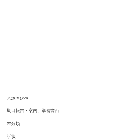
イベント案内
リンク集
国籍法１１条改正有志の会代表
国籍法11条改正署名
報道などリンク集
支援ネットワーク
支援者
支援者投稿
期日報告・案内、準備書面
未分類
訴状