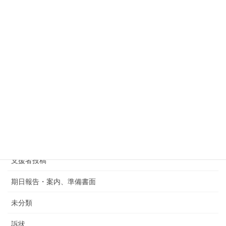
イベント案内
リンク集
国籍法１１条改正有志の会代表
国籍法11条改正署名
報道などリンク集
支援ネットワーク
支援者
支援者投稿
期日報告・案内、準備書面
未分類
訴状