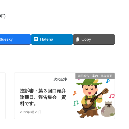
F)
Bluesky
Hatena
Copy
期日報告・案内、準備書面
次の記事
控訴審・第３回口頭弁
論期日、報告集会 資
料です。
2022年3月29日