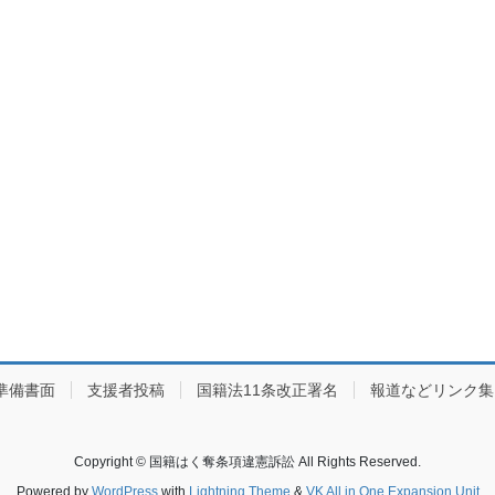
準備書面
支援者投稿
国籍法11条改正署名
報道などリンク集
Copyright © 国籍はく奪条項違憲訴訟 All Rights Reserved.
Powered by
WordPress
with
Lightning Theme
&
VK All in One Expansion Unit