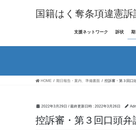
コ
ナ
ン
ビ
国籍はく奪条項違憲訴
テ
ゲ
ン
ー
支援ネットワーク
訴状
期
ツ
シ
へ
ョ
ス
ン
キ
に
ッ
移
プ
動
HOME
期日報告・案内、準備書面
控訴審・第３回口
2022年3月29日
/ 最終更新日時 :
2022年3月26日
Adm
控訴審・第３回口頭弁