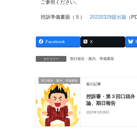
ご参照ください。
控訴準備書面（５）
20220329提出版
（PD
Facebook
X
期日報告・案内、準備書面
カテゴリー
期日報告・案内、準備書面
前の記事
控訴審・第３回口頭弁
論、期日報告
2022年3月29日