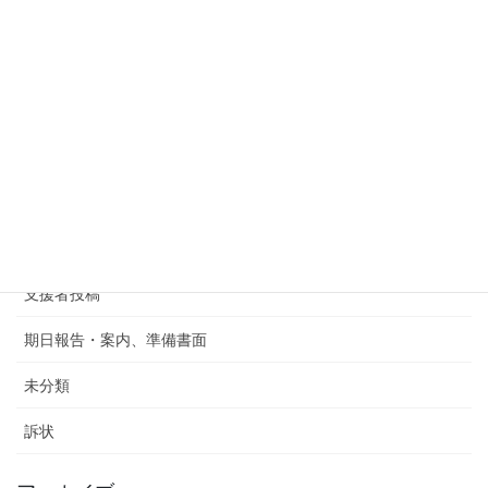
リンク集
国籍法１１条改正有志の会代表
国籍法11条改正署名
報道などリンク集
支援ネットワーク
支援者
支援者投稿
期日報告・案内、準備書面
未分類
訴状